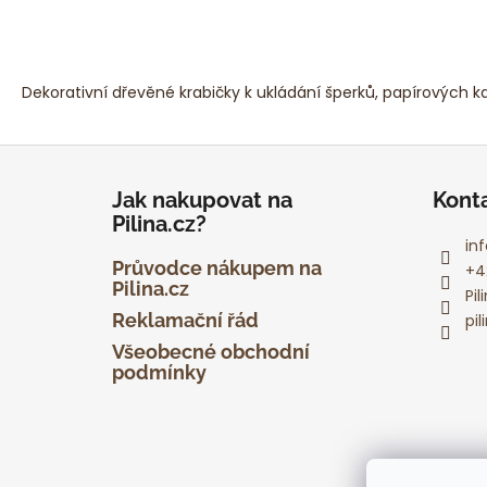
Dekorativní dřevěné krabičky k ukládání šperků, papírových k
Z
á
Jak nakupovat na
Kont
p
Pilina.cz?
a
inf
t
Průvodce nákupem na
+4
Pilina.cz
í
Pi
Reklamační řád
pil
Všeobecné obchodní
podmínky