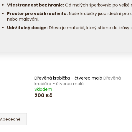
MASIVNÍ DŘEVĚNÝ KAMION S VLEČKOU
MASIVNÍ DŘEVĚ
Všestrannost bez hranic:
Od malých šperkovnic po velké dá
450 Kč
350 Kč
Prostor pro vaši kreativitu:
Naše krabičky jsou ideální pro 
nebo malování.
Udržitelný design:
Dřevo je materiál, který stárne do krásy 
Dřevěná krabička - čtverec malá
Dřevěná
krabička - čtverec malá
Skladem
200 Kč
Abecedně