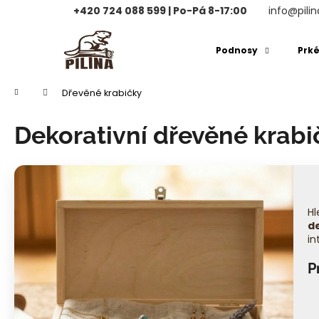
K
+420 724 088 599 | Po-Pá 8-17:00
info@pilin
o
Přejít
Zpět
Zpět
na
š
Podnosy
Prk
obsah
do
do
í
obchodu
obchodu
k
Domů
Dřevěné krabičky
Dekorativní dřevěné krabi
Hl
d
in
P