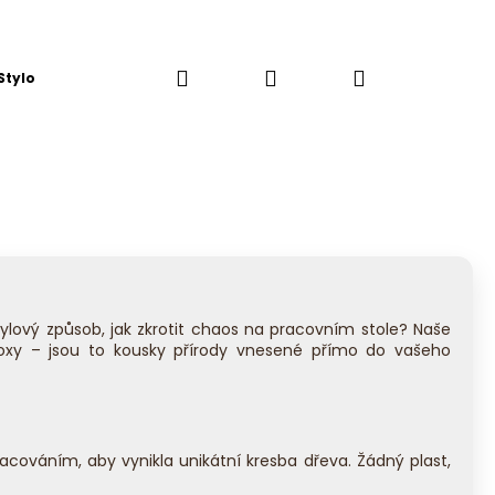
Hledat
Přihlášení
Nákupní
Stylová Kuchyň
košík
ylový způsob, jak zkrotit chaos na pracovním stole? Naše
oxy – jsou to kousky přírody vnesené přímo do vašeho
Následující
acováním, aby vynikla unikátní kresba dřeva. Žádný plast,