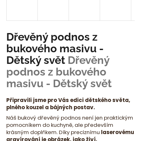
a
j
í
t
Dřevěný podnos z
?
bukového masivu -
Dětský svět
Dřevěný
podnos z bukového
HLEDAT
masivu - Dětský svět
Připravili jsme pro Vás edici dětského světa,
D
plného kouzel a bájných postav.
o
p
Náš bukový dřevěný podnos není jen praktickým
o
pomocníkem do kuchyně, ale především
r
krásným doplňkem. Díky preciznímu
laserovému
u
gravírování je obrázek, jako živí.