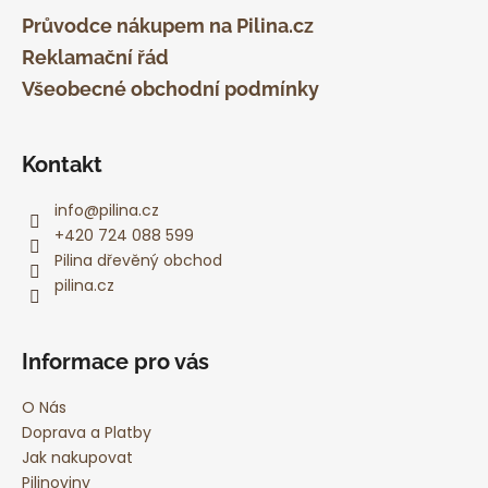
a
Průvodce nákupem na Pilina.cz
t
Reklamační řád
í
Všeobecné obchodní podmínky
Kontakt
info
@
pilina.cz
+420 724 088 599
Pilina dřevěný obchod
pilina.cz
Informace pro vás
O Nás
Doprava a Platby
Jak nakupovat
Pilinoviny