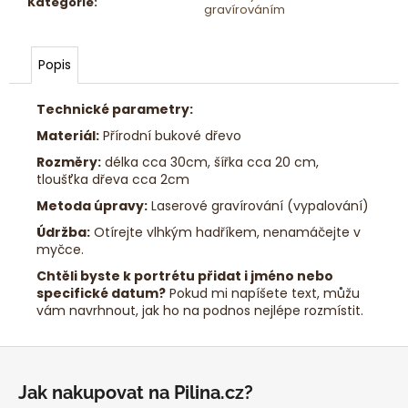
Kategorie
:
gravírováním
Popis
Technické parametry:
Materiál:
Přírodní bukové dřevo
Rozměry:
délka cca 30cm, šířka cca 20 cm,
tloušťka dřeva cca 2cm
Metoda úpravy:
Laserové gravírování (vypalování)
Údržba:
Otírejte vlhkým hadříkem, nenamáčejte v
myčce.
Chtěli byste k portrétu přidat i jméno nebo
specifické datum?
Pokud mi napíšete text, můžu
vám navrhnout, jak ho na podnos nejlépe rozmístit.
Z
á
Jak nakupovat na Pilina.cz?
p