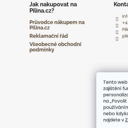
á
Jak nakupovat na
Kont
p
Pilina.cz?
a
inf
t
Průvodce nákupem na
+4
Pilina.cz
í
Pi
Reklamační řád
pil
Všeobecné obchodní
podmínky
Tento web 
zajištění f
personaliz
na „Povolit 
používáním
nebo kdyko
najdete v
Z