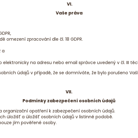
VI.
Vaše práva
 GDPR,
adě omezení zpracování dle čl. 18 GDPR.
R a
elektronicky na adresu nebo email správce uvedený v čl. III tě
obních údajů v případě, že se domníváte, že bylo porušeno Vaš
VII.
Podmínky zabezpečení osobních údajů
 a organizační opatření k zabezpečení osobních údajů.
h úložišť a úložišť osobních údajů v listinné podobě.
 pouze jím pověřené osoby.