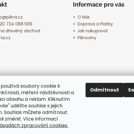
akt
Informace pro vás
o
@
pilina.cz
O Nás
20 724 088 599
Doprava a Platby
lina dřevěný obchod
Jak nakupovat
ina.cz
Pilinoviny
používá soubory cookie k
Odmítnout
S
unkčnosti, měření návštěvnosti a
aci obsahu a reklam. Kliknutím
vše" udělíte souhlas s jejich
. Souhlas můžete odmítnout
li změnit. Více informací
ásadách zpracování cookies
.