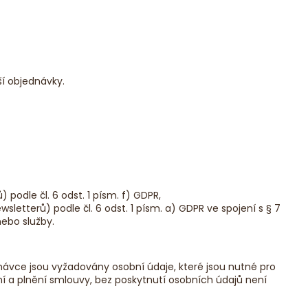
NÁ FORMULE
ší objednávky.
odle čl. 6 odst. 1 písm. f) GDPR,
etterů) podle čl. 6 odst. 1 písm. a) GDPR ve spojení s § 7
nebo služby.
návce jsou vyžadovány osobní údaje, které jsou nutné pro
 a plnění smlouvy, bez poskytnutí osobních údajů není