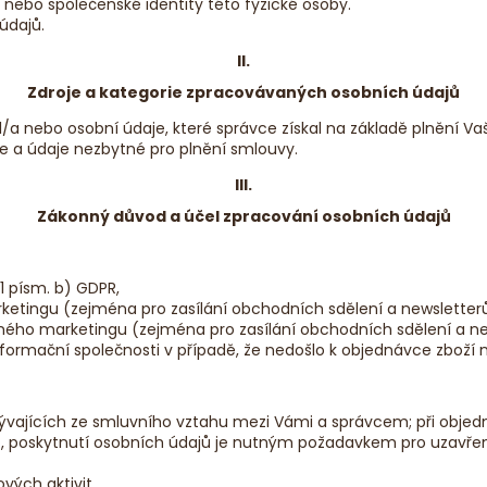
MASIVNÍ DŘEVĚNÝ KAMION S VLEČKOU
MASIVNÍ DŘEVĚ
í nebo společenské identity této fyzické osoby.
údajů.
450 Kč
350 Kč
II.
Zdroje a kategorie zpracovávaných osobních údajů
/a nebo osobní údaje, které správce získal na základě plnění Va
je a údaje nezbytné pro plnění smlouvy.
III.
Zákonný důvod a účel zpracování osobních údajů
1 písm. b) GDPR,
ingu (zejména pro zasílání obchodních sdělení a newsletterů) p
ho marketingu (zejména pro zasílání obchodních sdělení a newsl
nformační společnosti v případě, že nedošlo k objednávce zboží 
plývajících ze smluvního vztahu mezi Vámi a správcem; při objed
), poskytnutí osobních údajů je nutným požadavkem pro uzavření
vých aktivit.