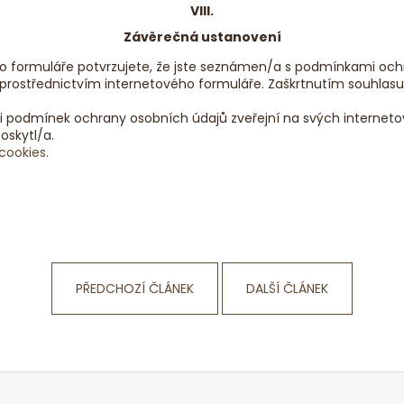
VIII.
Závěrečná ustanovení
formuláře potvrzujete, že jste seznámen/a s podmínkami ochra
prostřednictvím internetového formuláře. Zaškrtnutím souhlas
i podmínek ochrany osobních údajů zveřejní na svých interneto
oskytl/a.
cookies.
PŘEDCHOZÍ ČLÁNEK
DALŠÍ ČLÁNEK