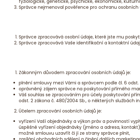
DŘEVĚNÁ HRAČKA VLÁČEK
DŘEVĚNÁ
fyziologické, genetické, psychické, ekonomické, kulturn
HRAČKA VLÁČEK
Správce nejmenoval pověřence pro ochranu osobních 
450 Kč
Správce zpracovává osobní údaje, které jste mu poskytl
Správce zpracovává Vaše identifikační a kontaktní úda
Zákonným důvodem zpracování osobních údajů je:
plnění smlouvy mezi Vámi a správcem podle čl. 6 odst. 
oprávněný zájem správce na poskytování přímého market
Váš souhlas se zpracováním pro účely poskytování přímé
odst. 2 zákona č. 480/2004 Sb., o některých službách i
Účelem zpracování osobních údajů je:
vyřízení Vaší objednávky a výkon práv a povinností vy
úspěšné vyřízení objednávky (jméno a adresa, kontakt
možné smlouvu uzavřít či jí ze strany správce plnit,
zasílání obchodních sdělení a činění dalších marketingo