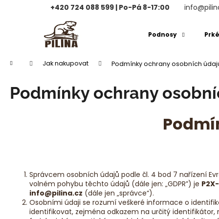
K
+420 724 088 599 | Po-Pá 8-17:00
info@pilin
o
Přejít
Zpět
Zpět
na
š
Podnosy
Prk
obsah
do
do
í
obchodu
obchodu
k
Domů
Jak nakupovat
Podmínky ochrany osobních údaj
Podmínky ochrany osobní
Podmín
Správcem osobních údajů podle čl. 4 bod 7 nařízení Ev
volném pohybu těchto údajů (dále jen: „GDPR”) je
P2X-
info@pilina.cz
(dále jen „správce“).
Osobními údaji se rozumí veškeré informace o identifik
identifikovat, zejména odkazem na určitý identifikátor, n