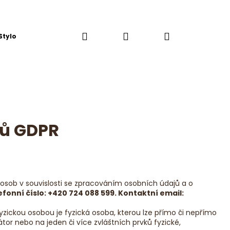
Hledat
Přihlášení
Nákupní
Stylová Kuchyň
košík
jů GDPR
osob v souvislosti se zpracováním osobních údajů a o
efonní číslo: +420 724 088 599. Kontaktní
email:
Následující
yzickou osobou je fyzická osoba, kterou lze přímo či nepřímo
kátor nebo na jeden či více zvláštních prvků fyzické,