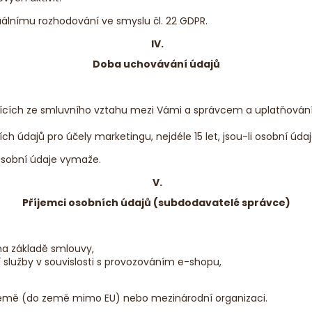
álnímu rozhodování ve smyslu čl. 22 GDPR.
IV.
Doba uchovávání údajů
jících ze smluvního vztahu mezi Vámi a správcem a uplatňování
h údajů pro účely marketingu, nejdéle 15 let, jsou-li osobní úd
osobní údaje vymaže.
V.
Příjemci osobních údajů (subdodavatelé správce)
 na základě smlouvy,
í služby v souvislosti s provozováním e-shopu,
země (do země mimo EU) nebo mezinárodní organizaci.