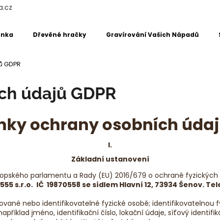
a.cz
énka
Dřevěné hračky
Gravírování Vašich Nápadů
Co potřebujete najít?
ů GDPR
ch údajů GDPR
HLEDAT
ky ochrany osobních úda
Doporučujeme
I.
Základní ustanovení
ropského parlamentu a Rady (EU) 2016/679 o ochraně fyzických 
555 s.r.o.
IČ
19870558 se sídlem Hlavní 12, 73934 Šenov. Tel
ované nebo identifikovatelné fyzické osobě; identifikovatelnou f
apříklad jméno, identifikační číslo, lokační údaje, síťový identifi