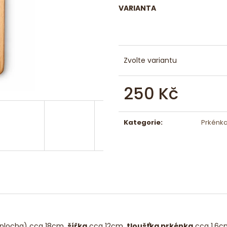
MASIVNÍ DŘEVĚNÝ KAMION S VLEČKOU
MASIVNÍ DŘEVĚ
VARIANTA
450 Kč
350 Kč
Zvolte variantu
250 Kč
Měrná
cena:
Kategorie
:
Prkénka
í plocha) cca 18cm,
šířka
cca 12cm,
tloušťka prkénka
cca 1,6c