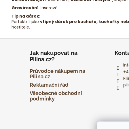
Gravírování
: laserové
Tip na dárek:
Perfektní jako
vtipný dárek pro kuchaře, kuchařky neb
hostitele.
Z
á
Jak nakupovat na
Kont
p
Pilina.cz?
a
inf
t
Průvodce nákupem na
+4
Pilina.cz
í
Pi
Reklamační řád
pil
Všeobecné obchodní
podmínky