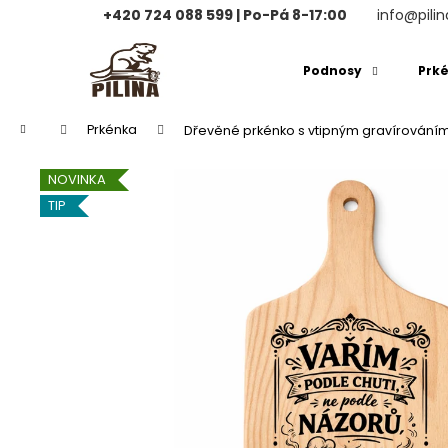
K
+420 724 088 599 | Po-Pá 8-17:00
info@pilin
o
Přejít
Zpět
Zpět
na
š
Podnosy
Prk
obsah
do
do
í
obchodu
obchodu
k
Domů
Prkénka
Dřevěné prkénko s vtipným gravírování
NOVINKA
TIP