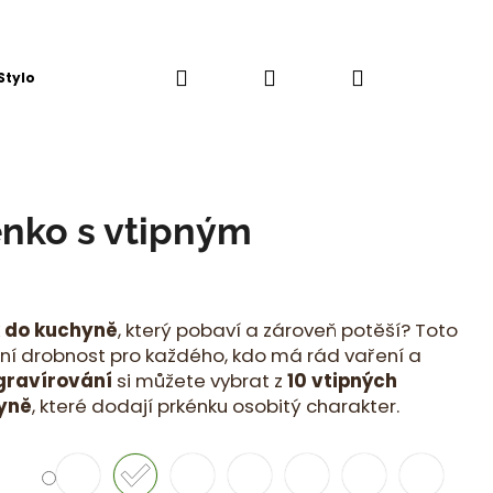
Hledat
Přihlášení
Nákupní
Stylová Kuchyň
košík
nko s vtipným
m
k do kuchyně
, který pobaví a zároveň potěší? Toto
lní drobnost pro každého, kdo má rád vaření a
gravírování
si můžete vybrat z
10 vtipných
yně
, které dodají prkénku osobitý charakter.
Následující