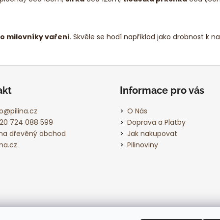
o milovníky vaření
. Skvěle se hodí například jako drobnost k 
akt
Informace pro vás
o
@
pilina.cz
O Nás
20 724 088 599
Doprava a Platby
lina dřevěný obchod
Jak nakupovat
ina.cz
Pilinoviny