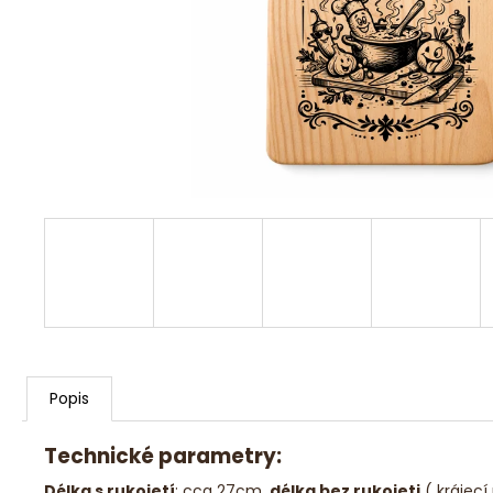
DŘEVĚNÁ HRAČKA VLÁČEK
DŘEVĚNÁ
HRAČKA VLÁČEK
450 Kč
Popis
Technické parametry:
Délka s rukojetí
: cca 27cm,
délka bez rukojeti
( krájec