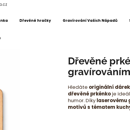
a.cz
énka
Dřevěné hračky
Gravírování Vašich Nápadů
Co potřebujete najít?
m
HLEDAT
Dřevěné prké
gravírování
Doporučujeme
Hledáte
originální dáre
dřevěné prkénko
je ideá
humor. Díky
laserovému 
motivů s tématem kuch