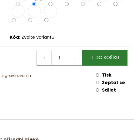
NÁ FORMULE
Kód:
Zvolte variantu
DO KOŠÍKU
Tisk
 s gravírováním
Zeptat se
Sdílet
m
přírodní dřevo