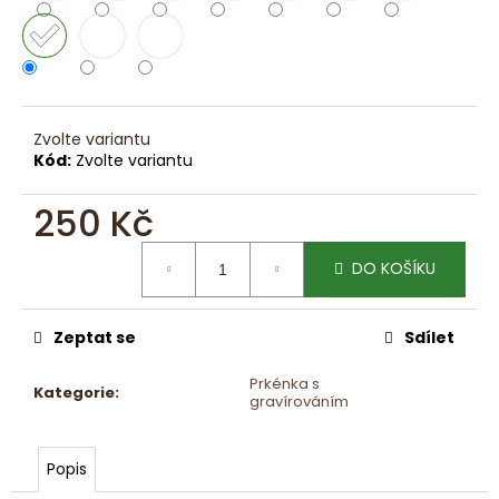
č
u
j
e
m
e
Zvolte variantu
Kód:
Zvolte variantu
MASIVNÍ
DŘEVĚNÉ
250 Kč
LETADLO
MASIVNÍ
Měrná
DŘEVĚNÉ
DO KOŠÍKU
cena:
LETADLO
390
Kč
Zeptat se
Sdílet
Prkénka s
Kategorie
:
gravírováním
Popis