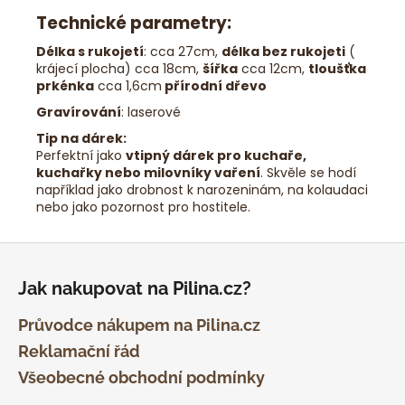
Technické parametry:
Délka s rukojetí
: cca 27cm,
délka bez rukojeti
(
krájecí plocha) cca 18cm,
šířka
cca 12cm,
tloušťka
prkénka
cca 1,6cm
přírodní dřevo
Gravírování
: laserové
Tip na dárek:
Perfektní jako
vtipný dárek pro kuchaře,
kuchařky nebo milovníky vaření
. Skvěle se hodí
například jako drobnost k narozeninám, na kolaudaci
nebo jako pozornost pro hostitele.
Z
á
Jak nakupovat na Pilina.cz?
p
a
Průvodce nákupem na Pilina.cz
t
Reklamační řád
í
Všeobecné obchodní podmínky