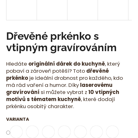
a
j
í
t
Dřevěné prkénko s
?
vtipným gravírováním
Hledáte
originální dárek do kuchyně
, který
pobaví a zároveň potěší? Toto
dřevěné
HLEDAT
prkénko
je ideální drobnost pro každého, kdo
má rád vaření a humor. Díky
laserovému
gravírování
si můžete vybrat z
10 vtipných
D
motivů s tématem kuchyně
, které dodají
o
prkénku osobitý charakter.
p
o
VARIANTA
r
u