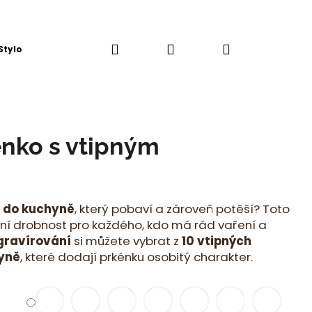
Hledat
Přihlášení
Nákupní
Stylová Kuchyň
košík
nko s vtipným
m
k do kuchyně
, který pobaví a zároveň potěší? Toto
lní drobnost pro každého, kdo má rád vaření a
gravírování
si můžete vybrat z
10 vtipných
yně
, které dodají prkénku osobitý charakter.
Následující