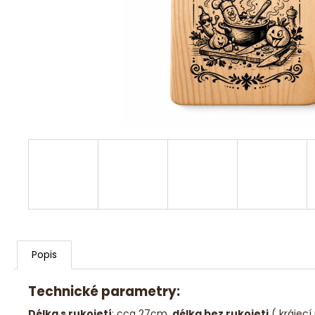
DŘEVĚNÁ HRAČKA VLÁČEK
DŘEVĚNÁ
HRAČKA VLÁČEK
450 Kč
Popis
Technické parametry:
Délka s rukojetí
: cca 27cm,
délka bez rukojeti
( krájec