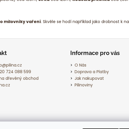
o milovníky vaření
. Skvěle se hodí například jako drobnost k 
akt
Informace pro vás
o
@
pilina.cz
O Nás
20 724 088 599
Doprava a Platby
lina dřevěný obchod
Jak nakupovat
ina.cz
Pilinoviny