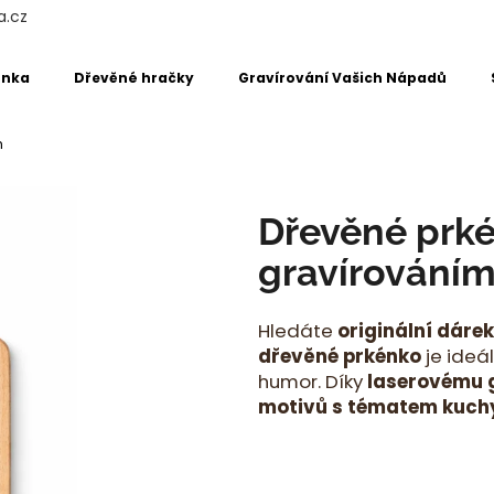
a.cz
énka
Dřevěné hračky
Gravírování Vašich Nápadů
Co potřebujete najít?
m
HLEDAT
Dřevěné prké
gravírování
Doporučujeme
Hledáte
originální dáre
dřevěné prkénko
je ideá
humor. Díky
laserovému 
motivů s tématem kuch