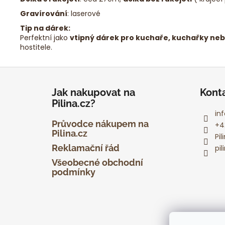
Gravírování
: laserové
Tip na dárek:
Perfektní jako
vtipný dárek pro kuchaře, kuchařky neb
hostitele.
Z
á
Jak nakupovat na
Kont
p
Pilina.cz?
a
inf
t
Průvodce nákupem na
+4
Pilina.cz
í
Pi
Reklamační řád
pil
Všeobecné obchodní
podmínky