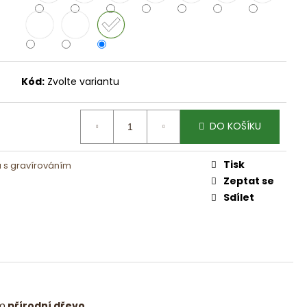
NÁ FORMULE
Kód:
Zvolte variantu
DO KOŠÍKU
Tisk
 s gravírováním
Zeptat se
Sdílet
m
přírodní dřevo