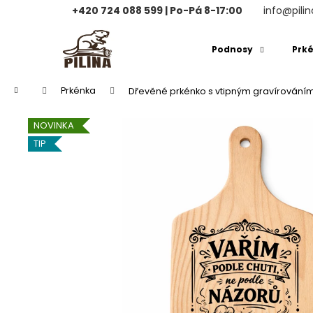
K
+420 724 088 599 | Po-Pá 8-17:00
info@pilin
o
Přejít
Zpět
Zpět
na
š
Podnosy
Prk
obsah
do
do
í
obchodu
obchodu
k
Domů
Prkénka
Dřevěné prkénko s vtipným gravírování
NOVINKA
TIP