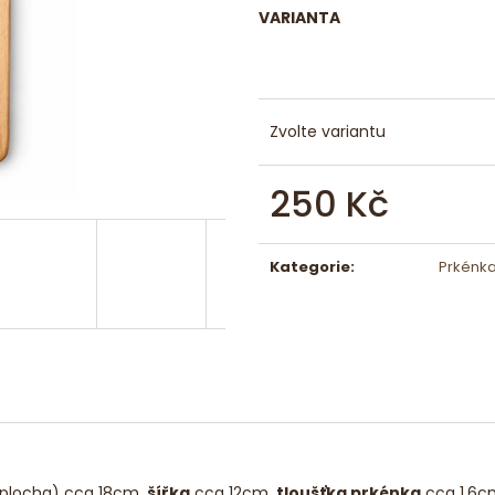
MASIVNÍ DŘEVĚNÝ KAMION S VLEČKOU
MASIVNÍ DŘEVĚ
VARIANTA
450 Kč
350 Kč
Zvolte variantu
250 Kč
Měrná
cena:
Kategorie
:
Prkénka
í plocha) cca 18cm,
šířka
cca 12cm,
tloušťka prkénka
cca 1,6c